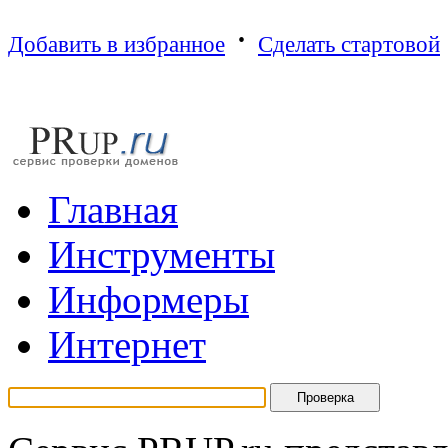
·
Добавить в избранное
Сделать стартовой
Г
лавная
И
нструменты
И
нформеры
И
нтернет