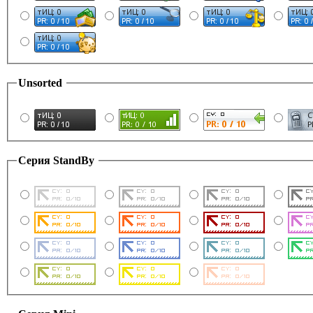
Unsorted
Серия StandBy