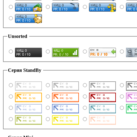
Unsorted
Серия StandBy