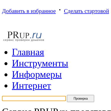
·
Добавить в избранное
Сделать стартовой
Г
лавная
И
нструменты
И
нформеры
И
нтернет