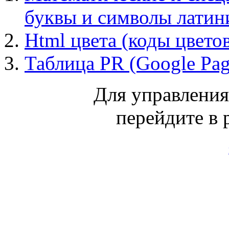
буквы и символы лати
Html цвета (коды цвето
Таблица PR (Google Pa
Для управлени
перейдите в 