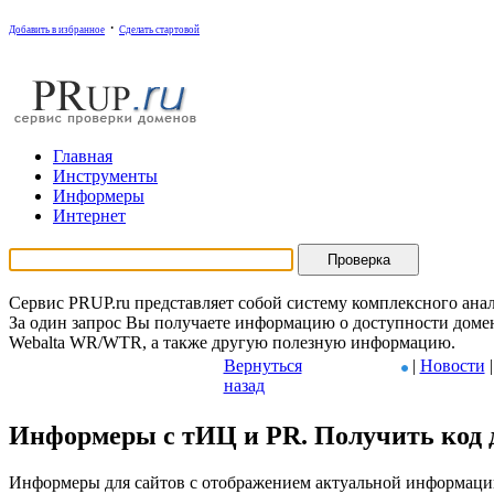
·
Добавить в избранное
Сделать стартовой
Г
лавная
И
нструменты
И
нформеры
И
нтернет
Сервис PRUP.ru представляет собой систему комплексного анал
За один запрос Вы получаете информацию о доступности домена
Webalta WR/WTR, а также другую полезную информацию.
Вернуться
|
Новости
назад
Информеры с тИЦ и PR. Получить код 
Информеры для сайтов с отображением актуальной информации