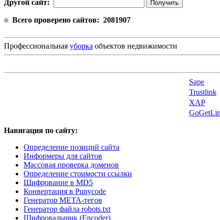
Другой сайт:
Всего проверено сайтов:
2081907
Профессиональная
уборка
объектов недвижимости
Sape
Trustlink
XAP
GoGetLin
Навигация по сайту:
Определение позиций сайта
Информеры для сайтов
Массовая проверка доменов
Определение стоимости ссылки
Шифрование в MD5
Конвертация в Punycode
Генератор META-тегов
Генератор файла robots.txt
Шифровальщик (Encoder)