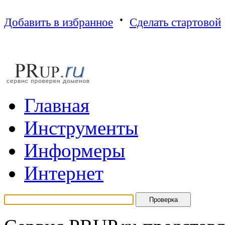
·
Добавить в избранное
Сделать стартовой
Г
лавная
И
нструменты
И
нформеры
И
нтернет