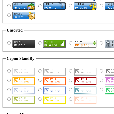
Unsorted
Серия StandBy