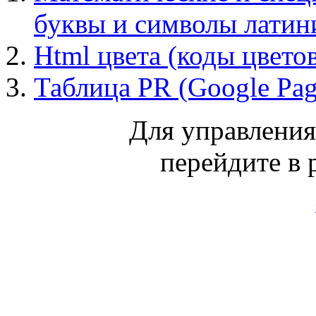
буквы и символы лати
Html цвета (коды цвето
Таблица PR (Google Pa
Для управлени
перейдите в 