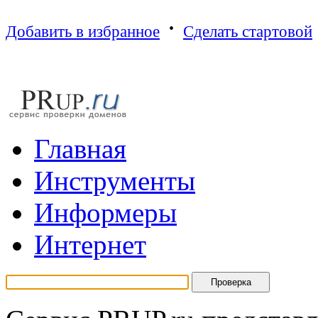
·
Добавить в избранное
Сделать стартовой
Г
лавная
И
нструменты
И
нформеры
И
нтернет