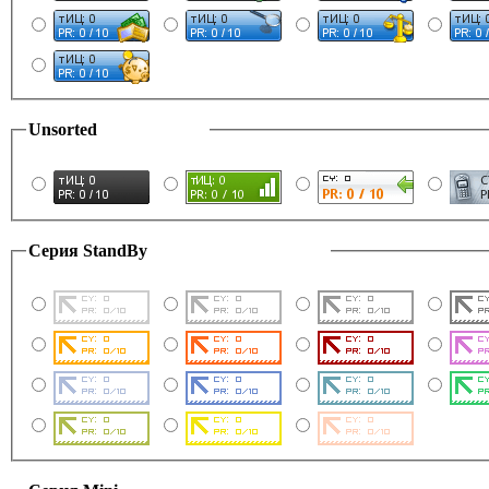
Unsorted
Серия StandBy