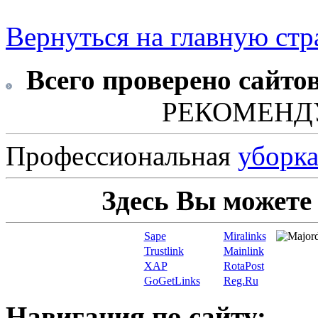
Вернуться на главную ст
Всего проверено сайто
РЕКОМЕНД
Профессиональная
уборк
Здесь Вы можете
Sape
Miralinks
Trustlink
Mainlink
XAP
RotaPost
GoGetLinks
Reg.Ru
Навигация по сайту: