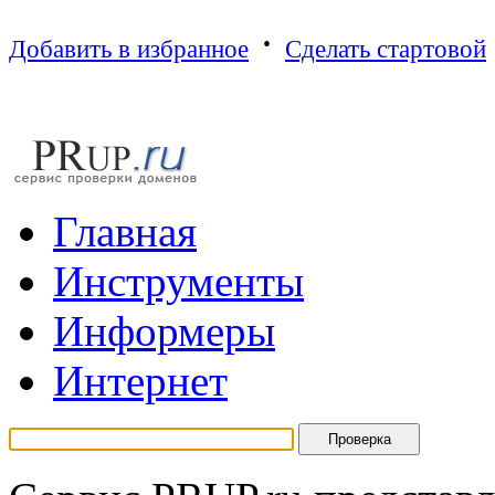
·
Добавить в избранное
Сделать стартовой
Г
лавная
И
нструменты
И
нформеры
И
нтернет