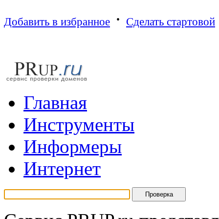
·
Добавить в избранное
Сделать стартовой
Г
лавная
И
нструменты
И
нформеры
И
нтернет