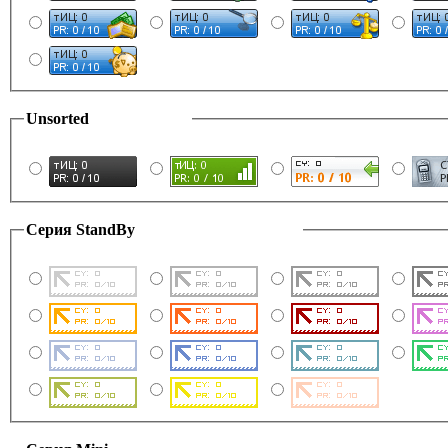
Unsorted
Серия StandBy